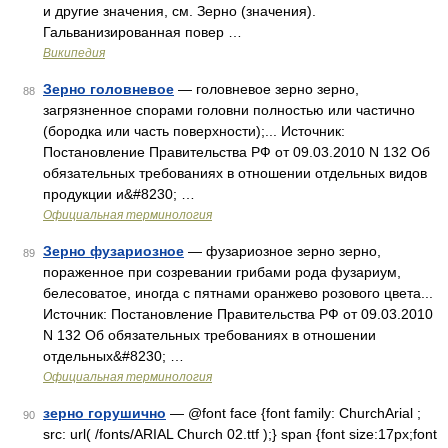
и другие значения, см. Зерно (значения).
Гальванизированная повер …
Википедия
Зерно головневое
— головневое зерно зерно,
88
загрязненное спорами головни полностью или частично
(бородка или часть поверхности);... Источник:
Постановление Правительства РФ от 09.03.2010 N 132 Об
обязательных требованиях в отношении отдельных видов
продукции и&#8230; …
Официальная терминология
Зерно фузариозное
— фузариозное зерно зерно,
89
пораженное при созревании грибами рода фузариум,
белесоватое, иногда с пятнами оранжево розового цвета...
Источник: Постановление Правительства РФ от 09.03.2010
N 132 Об обязательных требованиях в отношении
отдельных&#8230; …
Официальная терминология
зерно горушично
— @font face {font family: ChurchArial ;
90
src: url( /fonts/ARIAL Church 02.ttf );} span {font size:17px;font