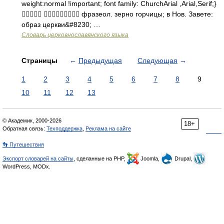
weight:normal !important; font family: ChurchArial ,Arial,Serif;}
  фразеол. зерно горчицы; в Нов. Завете:
образ церкви&#8230; …
Словарь церковнославянского языка
Страницы
←
Предыдущая
Следующая
→
1
2
3
4
5
6
7
8
9
10
11
12
13
© Академик, 2000-2026
18+
Обратная связь:
Техподдержка
,
Реклама на сайте
👣 Путешествия
Экспорт словарей на сайты
, сделанные на PHP,
Joomla,
Drupal,
WordPress, MODx.