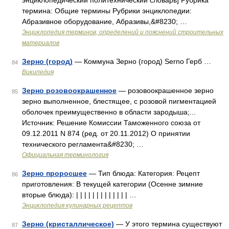
энциклопедический политехнический словарь] Рубрика
термина: Общие термины Рубрики энциклопедии:
Абразивное оборудование, Абразивы,&#8230; …
Энциклопедия терминов, определений и пояснений строительных
материалов
Зерно (город)
— Коммуна Зерно (город) Serno Герб …
84
Википедия
Зерно розовоокрашенное
— розовоокрашенное зерно
85
зерно выполненное, блестящее, с розовой пигментацией
оболочек преимущественно в области зародыша;...
Источник: Решение Комиссии Таможенного союза от
09.12.2011 N 874 (ред. от 20.11.2012) О принятии
технического регламента&#8230; …
Официальная терминология
Зерно проросшее
— Тип блюда: Категория: Рецепт
86
приготовления: В текущей категории (Осенне зимние
вторые блюда): | | | | | | | | | | | | | …
Энциклопедия кулинарных рецептов
Зерно (кристаллическое)
— У этого термина существуют
87