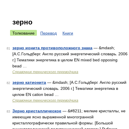
зерно
Толкование
Перевод
Книги
зерно ионита противоположного знака
— &mdash;
81
[А.С.Гольдберг. Англо русский энергетический словарь. 2006
г.] Тематики энергетика в целом EN mixed bed opposing
bead …
Справочник технического переводчика
зерно катионита
— &mdash; [А.С.Гольдберг. Англо русский
82
энергетический словарь. 2006 г.] Тематики энергетика в
целом EN cation bead …
Справочник технического переводчика
Зерно кристаллическое
— &#8211; мелкие кристаллы, не
83
имеющие ясно выраженной многогранной
кристаллографически правильной формы. [Большой